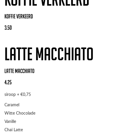
Koffie verkeerd
3.50
Latte macchiato
Latte macchiato
4.25
siroop + €0,75
Caramel
Witte Chocolade
Vanille
Chai Latte