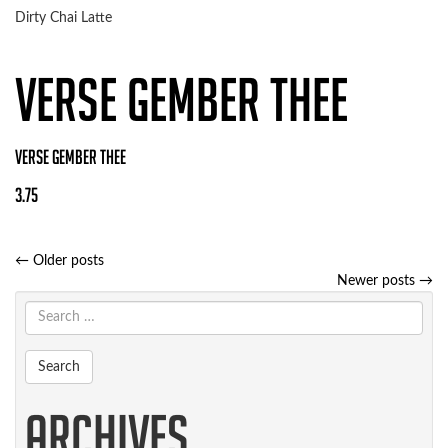
Dirty Chai Latte
verse gember thee
verse gember thee
3.75
Post
←
Older posts
navigation
Newer posts
→
Archives