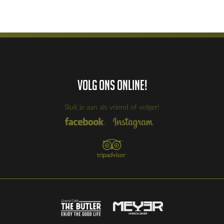
Volg ons online!
Sluit je aan als vriend of volger!