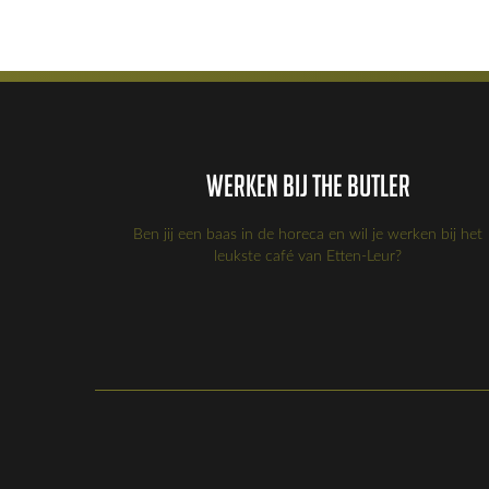
Werken bij the Butler
Ben jij een baas in de horeca en wil je werken bij het
leukste café van Etten-Leur?