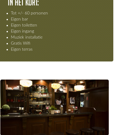
In het kort:
Tot +/- 60 personen
Eigen bar
Eigen toiletten
Eigen ingang
Muziek installatie
Gratis Wifi
Eigen terras