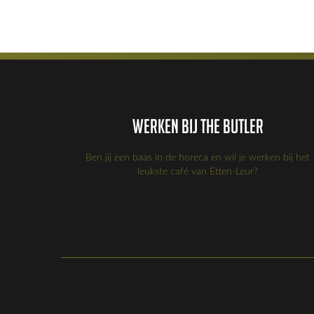
Werken bij the Butler
Ben jij een baas in de horeca en wil je werken bij het
leukste café van Etten-Leur?