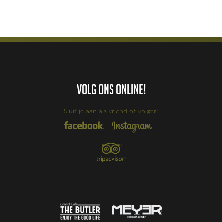
Volg ons online!
Sluit je aan als vriend of volger!