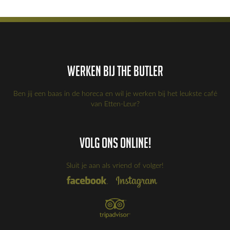
Werken bij the Butler
Ben jij een baas in de horeca en wil je werken bij het leukste café
van Etten-Leur?
Volg ons online!
Sluit je aan als vriend of volger!