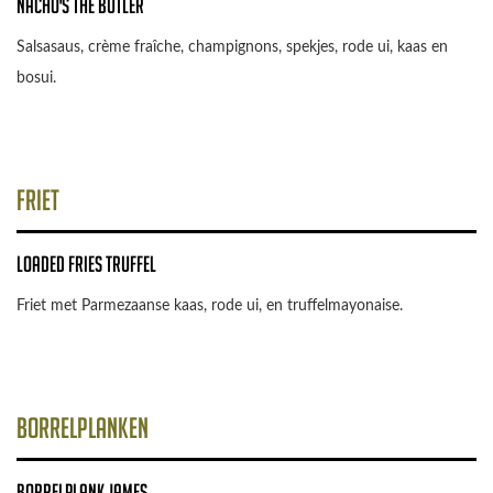
Nacho's The Butler
Salsasaus, crème fraîche, champignons, spekjes, rode ui, kaas en
bosui.
Friet
Loaded fries truffel
Friet met Parmezaanse kaas, rode ui, en truffelmayonaise.
Borrelplanken
Borrelplank James