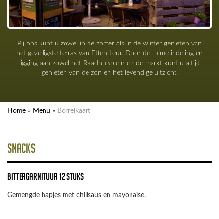
Bij ons kunt u zowel in de zomer als in de winter genieten van
het gezelligste terras van Etten-Leur. Door de ruime indeling en
ligging aan zowel het Raadhuisplein en de markt kunt u altijd
genieten van de zon en het levendige uitzicht.
Home
»
Menu
»
Borrelkaart
Snacks
Bittergarnituur 12 Stuks
Gemengde hapjes met chilisaus en mayonaise.