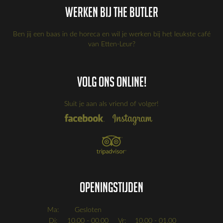
Werken bij the Butler
Ben jij een baas in de horeca en wil je werken bij het leukste café
van Etten-Leur?
Volg ons online!
Sluit je aan als vriend of volger!
Openingstijden
Ma:
Gesloten
Di:
10.00 - 00.00
Vr:
10.00 - 01.00