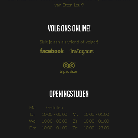
van Etten-Leur?
Volg ons online!
Sluit je aan als vriend of volger!
Openingstijden
Ma:
Gesloten
Di:
10.00 - 00.00
Vr:
10.00 - 01.00
Wo:
10.00 - 00.00
Za
10.00 - 01.00
Do:
10.00 - 01.00
Zo:
10.00 - 23.00