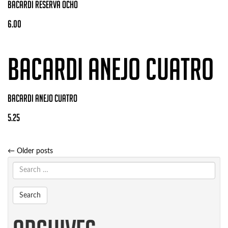
BACARDI RESERVA OCHO
6.00
BACARDI ANEJO CUATRO
BACARDI ANEJO CUATRO
5.25
Post
←
Older posts
navigation