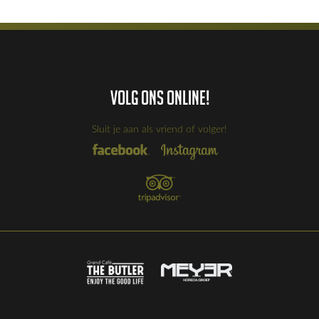
Volg ons online!
Sluit je aan als vriend of volger!