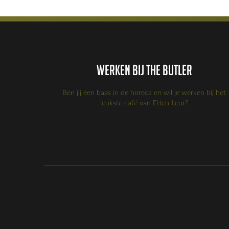
Werken bij the Butler
Ben jij een baas in de horeca en wil je werken bij het
leukste café van Etten-Leur?