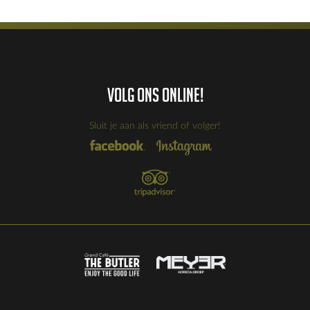
Volg ons online!
Sluit je aan als vriend of volger!