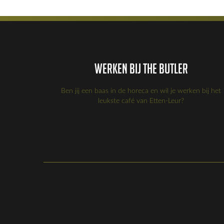
Werken bij the Butler
Ben jij een baas in de horeca en wil je werken bij het
leukste café van Etten-Leur?