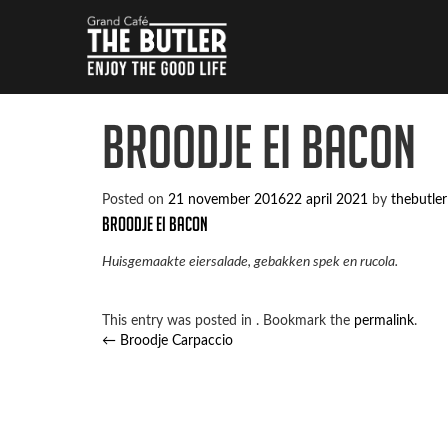
Broodje Ei Bacon
Posted on
21 november 2016
22 april 2021
by
thebutler
Broodje Ei Bacon
Huisgemaakte eiersalade, gebakken spek en rucola.
This entry was posted in . Bookmark the
permalink
.
Post
←
Broodje Carpaccio
navigation