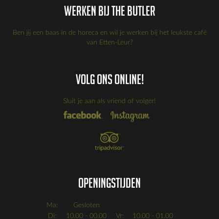
Werken bij the Butler
Ben jij een baas in de horeca en wil je werken bij het leukste café
van Etten-Leur?
Volg ons online!
Sluit je aan als vriend of volger!
Openingstijden
Ma:
Gesloten
Di:
10.00 - 00.00
Vr:
10.00 - 01.00