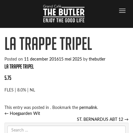
La Trappe Tripel
Posted on
11 december 2016
15 mei 2025
by
thebutler
La Trappe Tripel
5.75
FLES | 8.0% | NL
This entry was posted in . Bookmark the
permalink
.
Post
←
Hoegaarden Wit
navigation
ST. BERNARDUS ABT 12
→