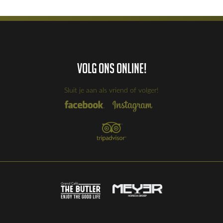
Volg ons online!
Sluit je aan als vriend of volger!