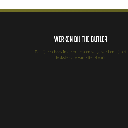
Werken bij the Butler
Ben jij een baas in de horeca en wil je werken bij het
leukste café van Etten-Leur?