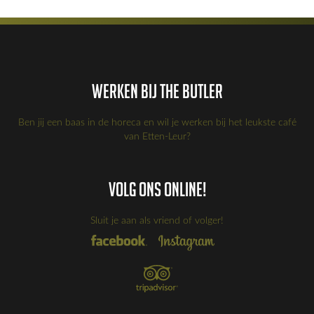
Werken bij the Butler
Ben jij een baas in de horeca en wil je werken bij het leukste café
van Etten-Leur?
Volg ons online!
Sluit je aan als vriend of volger!