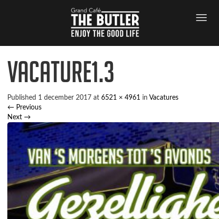
VACATURE1.3
Published
1 december 2017
at
6521 × 4961
in
Vacatures
←
Previous
Next
→